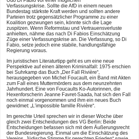
Udo Di Fabio vor einer möglichen
Verfassungskrise. Sollte die AfD in einem neuen
Bundestag stärkste Kraft werden und sollten andere
Parteien trotz gegensätzlicher Programme zu einer
Koalition gezwungen sein, könnte sich die Lage
zuspitzen. Wenn Reformstau und Vertrauensverluste
anhielten, nähme das nach Di Fabios Einschätzung
Züge einer Verfassungskrise an. Die Verfassung, so Di
Fabio, setze jedoch eine stabile, handlungsfähige
Regierung voraus.
Im juristischen Literaturtipp geht es um eine neue
Perspektive auf einen älteren Kriminalfall: 1975 erschien
bei Suhrkamp das Buch „Der Fall Rivière“,
herausgegeben von Michel Foucault, ein Band mit Akten
zum Fall eines Muttermörders aus dem neunzehnten
Jahrhundert. Eine von Foucaults Ko-Autorinnen, die
Hexenforscherin Jeanne Favret-Saada, hat sich den Fall
noch einmal vorgenommen und ihm ein neues Buch
gewidmet: „L'impossible famille Rivière“.
Im gerechte Urteil sprechen wir in dieser Woche über
gleich zwei Entscheidungen des VG Berlin: Beide
Entscheidungen befassen sich mit dem Äußerungsrecht
der Bundesregierung. Einmal um die Einschätzung des
Vereins „Jüdische Stimme für gerechten Frieden“ sowie