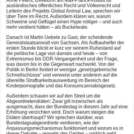
Anne Peters, Direktorin am Max-Planck-Institut für
ausländisches öffentliches Recht und Völkerrecht und
Leiterin des Projekts Global Animal Law, sprechen wir
über Tiere im Recht. Außerdem klären wir, warum
Schweine und Geflügel einen Hype nötiger – und auch
mehr verdient hätten – als Buckelwale.
Danach ist Martin Uebele zu Gast, der scheidende
Generalstaatsanwalt von Sachsen. Als Aufbauhelfer der
ersten Stunde blickt er kurz vor seinem Ruhestand auf
die politische Lage von damals und heute – von
Extremismus bis DDR-Vergangenheit und der Frage,
was davon bis in die Gegenwart nachwirkt. Von der
Politik in Berlin fordert er weniger „gesetzgeberische
Schnellschüsse“ und verweist unter anderem auf die
übereilte Strafbarkeitsausweitung im Bereich der
Kinderpornografie und das Konsumcannabisgesetz.
Außerdem schauen wir auf den Streit um die
Abgeordnetendiäten: Zwar gilt inzwischen als
ausgemacht, dass der Bundestag in diesem Jahr auf eine
Erhöhung verzichten wird. Doch warum steigen die
Diäten überhaupt? Wir sprechen darüber, was
Bundestagsabgeordnete verdienen, wie der
Anpassungsmechanismus funktioniert und worum es in
dieser Debatte – jenseits des Geldes – wirklich geht.