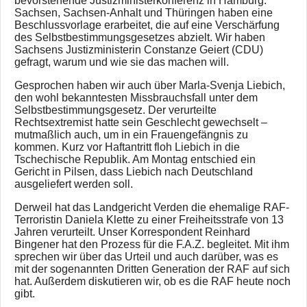
bevorstehende Justizministerkonferenz in Hamburg.
Sachsen, Sachsen-Anhalt und Thüringen haben eine
Beschlussvorlage erarbeitet, die auf eine Verschärfung
des Selbstbestimmungsgesetzes abzielt. Wir haben
Sachsens Justizministerin Constanze Geiert (CDU)
gefragt, warum und wie sie das machen will.
Gesprochen haben wir auch über Marla-Svenja Liebich,
den wohl bekanntesten Missbrauchsfall unter dem
Selbstbestimmungsgesetz. Der verurteilte
Rechtsextremist hatte sein Geschlecht gewechselt –
mutmaßlich auch, um in ein Frauengefängnis zu
kommen. Kurz vor Haftantritt floh Liebich in die
Tschechische Republik. Am Montag entschied ein
Gericht in Pilsen, dass Liebich nach Deutschland
ausgeliefert werden soll.
Derweil hat das Landgericht Verden die ehemalige RAF-
Terroristin Daniela Klette zu einer Freiheitsstrafe von 13
Jahren verurteilt. Unser Korrespondent Reinhard
Bingener hat den Prozess für die F.A.Z. begleitet. Mit ihm
sprechen wir über das Urteil und auch darüber, was es
mit der sogenannten Dritten Generation der RAF auf sich
hat. Außerdem diskutieren wir, ob es die RAF heute noch
gibt.