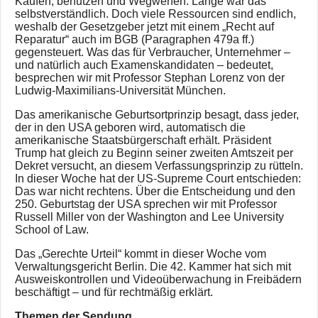
Kaufen, benutzen und Wegwerfen: Lange war das
selbstverständlich. Doch viele Ressourcen sind endlich,
weshalb der Gesetzgeber jetzt mit einem „Recht auf
Reparatur“ auch im BGB (Paragraphen 479a ff.)
gegensteuert. Was das für Verbraucher, Unternehmer –
und natürlich auch Examenskandidaten – bedeutet,
besprechen wir mit Professor Stephan Lorenz von der
Ludwig-Maximilians-Universität München.
Das amerikanische Geburtsortprinzip besagt, dass jeder,
der in den USA geboren wird, automatisch die
amerikanische Staatsbürgerschaft erhält. Präsident
Trump hat gleich zu Beginn seiner zweiten Amtszeit per
Dekret versucht, an diesem Verfassungsprinzip zu rütteln.
In dieser Woche hat der US-Supreme Court entschieden:
Das war nicht rechtens. Über die Entscheidung und den
250. Geburtstag der USA sprechen wir mit Professor
Russell Miller von der Washington and Lee University
School of Law.
Das „Gerechte Urteil“ kommt in dieser Woche vom
Verwaltungsgericht Berlin. Die 42. Kammer hat sich mit
Ausweiskontrollen und Videoüberwachung in Freibädern
beschäftigt – und für rechtmäßig erklärt.
Themen der Sendung